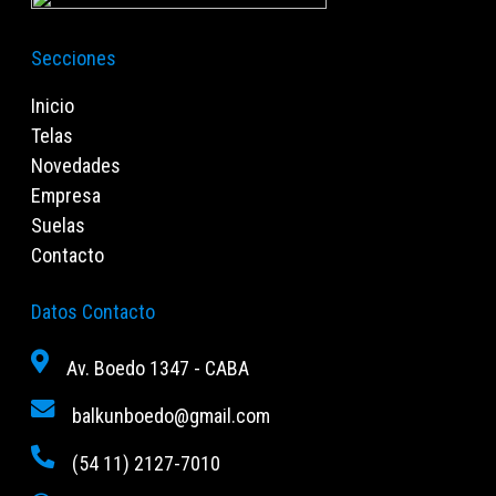
Secciones
Inicio
Telas
Novedades
Empresa
Suelas
Contacto
Datos Contacto
Av. Boedo 1347 - CABA
balkunboedo@gmail.com
(54 11) 2127-7010