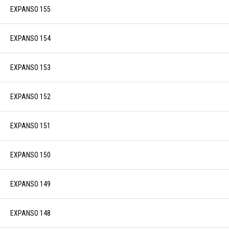
EXPANSO 155
EXPANSO 154
EXPANSO 153
EXPANSO 152
EXPANSO 151
EXPANSO 150
EXPANSO 149
EXPANSO 148