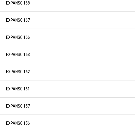
EXPANSO 168
EXPANSO 167
EXPANSO 166
EXPANSO 163
EXPANSO 162
EXPANSO 161
EXPANSO 157
EXPANSO 156