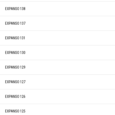
EXPANSO 138
EXPANSO 137
EXPANSO 131
EXPANSO 130
EXPANSO 129
EXPANSO 127
EXPANSO 126
EXPANSO 125