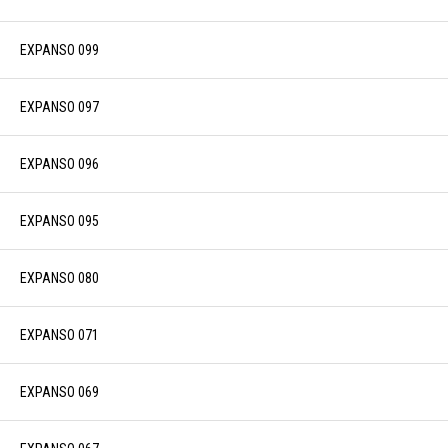
EXPANSO 099
EXPANSO 097
EXPANSO 096
EXPANSO 095
EXPANSO 080
EXPANSO 071
EXPANSO 069