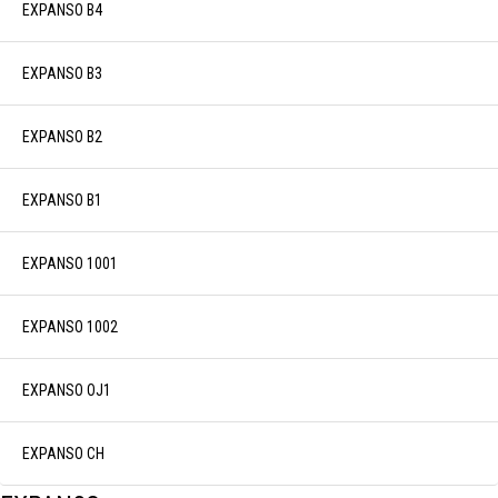
EXPANSO B4
EXPANSO B3
EXPANSO B2
EXPANSO B1
EXPANSO 1001
EXPANSO 1002
EXPANSO OJ1
EXPANSO CH