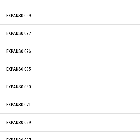
EXPANSO 099
EXPANSO 097
EXPANSO 096
EXPANSO 095
EXPANSO 080
EXPANSO 071
EXPANSO 069