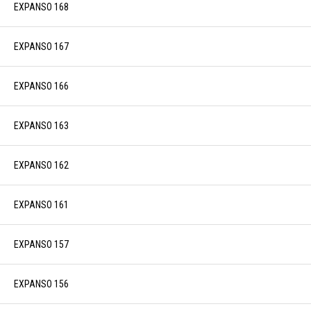
EXPANSO 168
EXPANSO 167
EXPANSO 166
EXPANSO 163
EXPANSO 162
EXPANSO 161
EXPANSO 157
EXPANSO 156