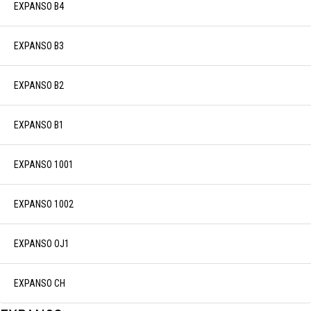
EXPANSO B4
EXPANSO B3
EXPANSO B2
EXPANSO B1
EXPANSO 1001
EXPANSO 1002
EXPANSO OJ1
EXPANSO CH