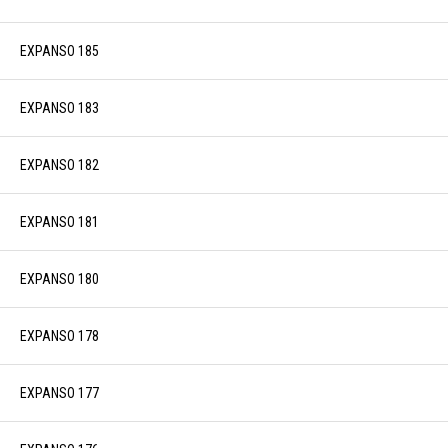
EXPANSO 185
EXPANSO 183
EXPANSO 182
EXPANSO 181
EXPANSO 180
EXPANSO 178
EXPANSO 177