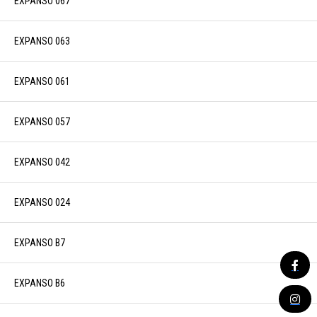
EXPANSO 067
EXPANSO 063
EXPANSO 061
EXPANSO 057
EXPANSO 042
EXPANSO 024
EXPANSO B7
EXPANSO B6