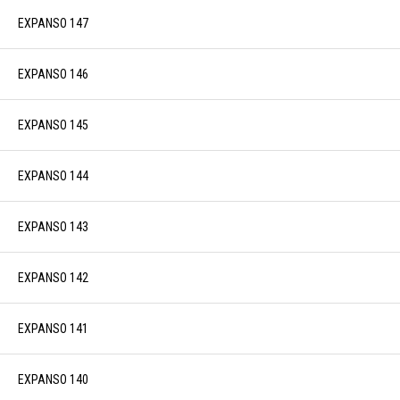
EXPANSO 147
EXPANSO 146
EXPANSO 145
EXPANSO 144
EXPANSO 143
EXPANSO 142
EXPANSO 141
EXPANSO 140