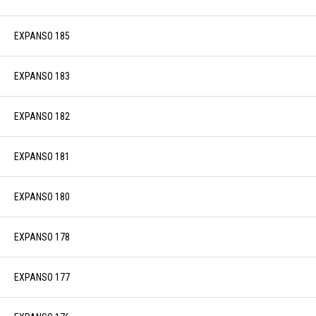
EXPANSO 185
EXPANSO 183
EXPANSO 182
EXPANSO 181
EXPANSO 180
EXPANSO 178
EXPANSO 177