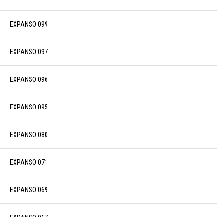
EXPANSO 099
EXPANSO 097
EXPANSO 096
EXPANSO 095
EXPANSO 080
EXPANSO 071
EXPANSO 069