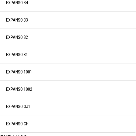
EXPANSO B4
EXPANSO B3
EXPANSO B2
EXPANSO B1
EXPANSO 1001
EXPANSO 1002
EXPANSO OJ1
EXPANSO CH