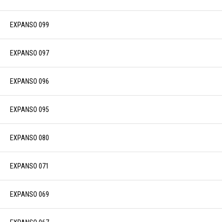
EXPANSO 099
EXPANSO 097
EXPANSO 096
EXPANSO 095
EXPANSO 080
EXPANSO 071
EXPANSO 069