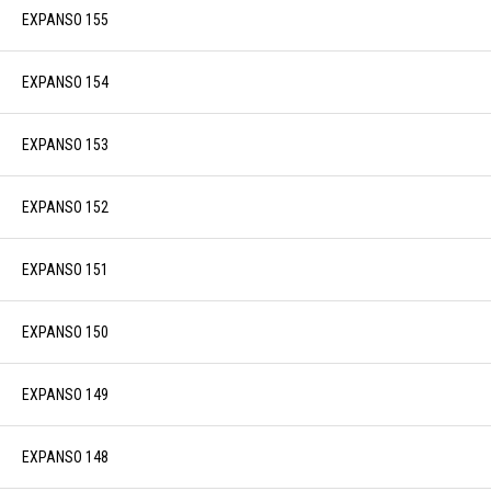
EXPANSO 155
EXPANSO 154
EXPANSO 153
EXPANSO 152
EXPANSO 151
EXPANSO 150
EXPANSO 149
EXPANSO 148