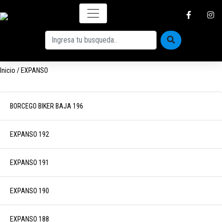
Inicio
/
EXPANSO
BORCEGO BIKER BAJA 196
EXPANSO 192
EXPANSO 191
EXPANSO 190
EXPANSO 188