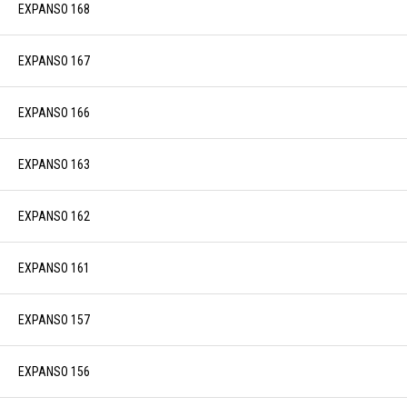
EXPANSO 168
EXPANSO 167
EXPANSO 166
EXPANSO 163
EXPANSO 162
EXPANSO 161
EXPANSO 157
EXPANSO 156