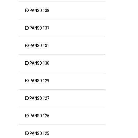
EXPANSO 138
EXPANSO 137
EXPANSO 131
EXPANSO 130
EXPANSO 129
EXPANSO 127
EXPANSO 126
EXPANSO 125