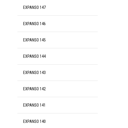
EXPANSO 147
EXPANSO 146
EXPANSO 145
EXPANSO 144
EXPANSO 143
EXPANSO 142
EXPANSO 141
EXPANSO 140