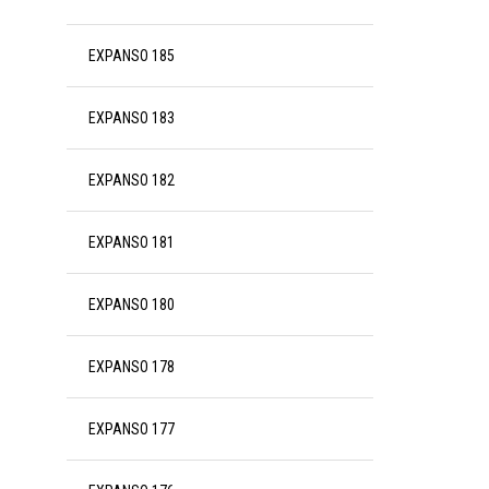
EXPANSO 185
EXPANSO 183
EXPANSO 182
EXPANSO 181
EXPANSO 180
EXPANSO 178
EXPANSO 177